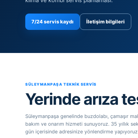
klima ve kombi servis planlaması.
7/24 servis kaydı
İletişim bilgileri
SÜLEYMANPAŞA TEKNIK SERVIS
Yerinde arıza te
Süleymanpaşa genelinde buzdolabı, çamaşır makin
bakım ve onarım hizmeti sunuyoruz. 35 yıllık sek
gün içerisinde adresinize yönlendirme yapıyoruz