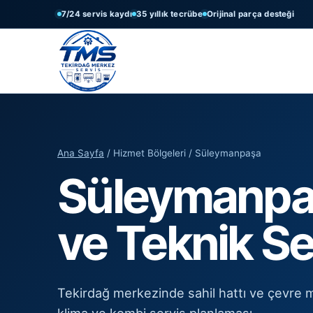
7/24 servis kaydı
35 yıllık tecrübe
Orijinal parça desteği
Ana Sayfa
/ Hizmet Bölgeleri / Süleymanpaşa
Süleymanpa
ve Teknik Se
Tekirdağ merkezinde sahil hattı ve çevre 