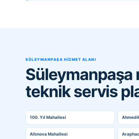
SÜLEYMANPAŞA HIZMET ALANI
Süleymanpaşa m
teknik servis p
100. Yıl Mahallesi
Ahmedik
Altınova Mahallesi
Araphac