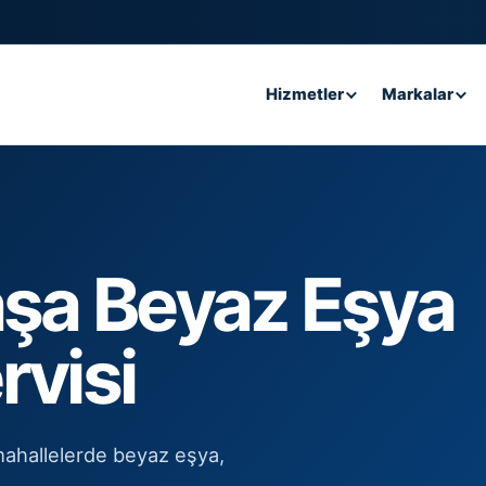
Hizmetler
Markalar
şa Beyaz Eşya
rvisi
mahallelerde beyaz eşya,