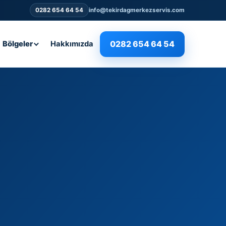
0282 654 64 54
info@tekirdagmerkezservis.com
0282 654 64 54
Bölgeler
Hakkımızda