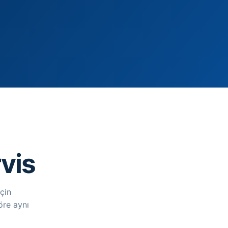
rvis
çin
öre aynı