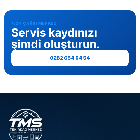
7/24 ÇAĞRI MERKEZI
Servis kaydınızı
şimdi oluşturun.
0282 654 64 54