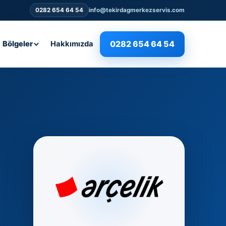
0282 654 64 54
info@tekirdagmerkezservis.com
0282 654 64 54
Bölgeler
Hakkımızda