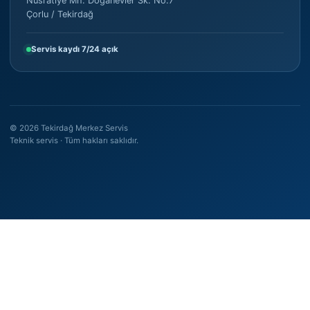
Nusratiye Mh. Doğanevler Sk. No:7
Çorlu / Tekirdağ
Servis kaydı 7/24 açık
©
2026
Tekirdağ Merkez Servis
Teknik servis · Tüm hakları saklıdır.