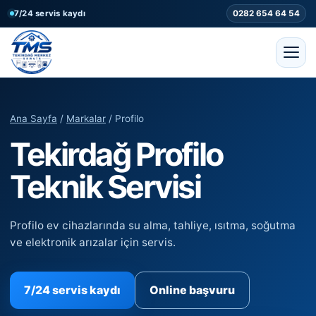
7/24 servis kaydı
0282 654 64 54
Ana Sayfa
/
Markalar
/ Profilo
Tekirdağ Profilo
Teknik Servisi
Profilo ev cihazlarında su alma, tahliye, ısıtma, soğutma
ve elektronik arızalar için servis.
7/24 servis kaydı
Online başvuru