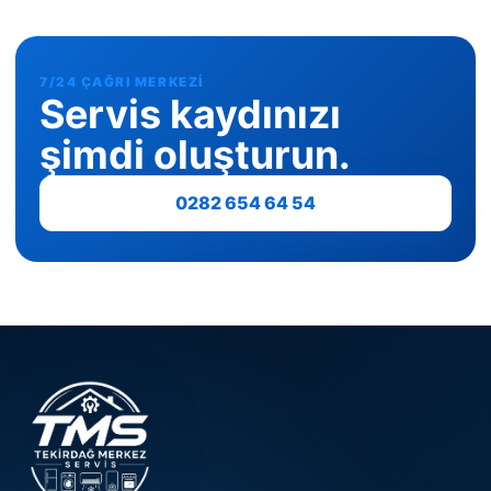
7/24 ÇAĞRI MERKEZI
Servis kaydınızı
şimdi oluşturun.
0282 654 64 54